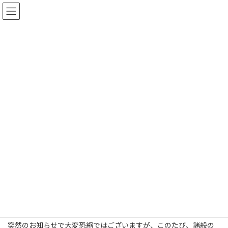
コ
ナ
ン
ビ
テ
ゲ
ン
ー
ツ
シ
へ
ョ
新着情報
ス
ン
キ
に
ッ
移
プ
動
HOME
新着情報
【重要】(令和7年11月)お米の販売終了のお知らせ
【重要】(令和7年11月)お米の販
売終了のお知らせ
拝啓 時下益々ご清祥のこととお喜び申し上げます。
平素は格別のお引き立てを賜り厚く御礼申し上げます。
突然のお知らせで大変恐縮ではございますが、このたび、諸般の