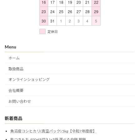
16
17
18
19
20
21
22
23
24
25
26
27
28
29
30
31
1
2
3
4
5
定休日
Menu
ホーム
取扱商品
オンラインショッピング
会社概要
お問い合わせ
新着商品
魚沼産コシヒカリ(真空パック) 5kg【令和7年度産】
杵つきもち 400g(8切入)×5袋 選べる白餅 草餅