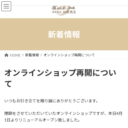
コ
ナ
ン
ビ
テ
ゲ
ン
ー
ツ
シ
へ
ョ
新着情報
ス
ン
キ
に
ッ
移
プ
動
HOME
新着情報
オンラインショップ再開について
オンラインショップ再開につい
て
いつもお引き立てを賜り誠にありがとうございます。
閉鎖をさせていただいていたオンラインショップですが、本日4月
1日よりリニューアルオープン致しました。